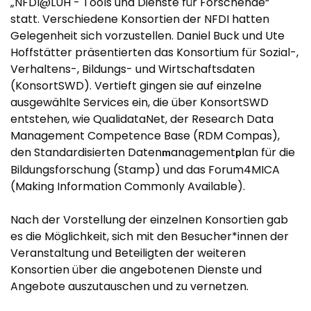
„NFDI@LUH - Tools und Dienste für Forschende“
statt. Verschiedene Konsortien der NFDI hatten
Gelegenheit sich vorzustellen. Daniel Buck und Ute
Hoffstätter präsentierten das Konsortium für Sozial-,
Verhaltens-, Bildungs- und Wirtschaftsdaten
(KonsortSWD). Vertieft gingen sie auf einzelne
ausgewählte Services ein, die über KonsortSWD
entstehen, wie QualidataNet, der Research Data
Management Competence Base (RDM Compas),
den Standardisierten Daten
anagement
lan für die
m
p
Bildungsforschung (Stamp) und das Forum4MICA
(Making Information Commonly Available).
Nach der Vorstellung der einzelnen Konsortien gab
es die Möglichkeit, sich mit den Besucher*innen der
Veranstaltung und Beteiligten der weiteren
Konsortien über die angebotenen Dienste und
Angebote auszutauschen und zu vernetzen.