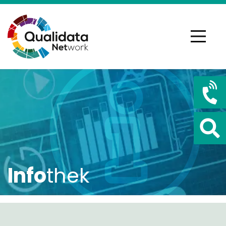
Info
thek