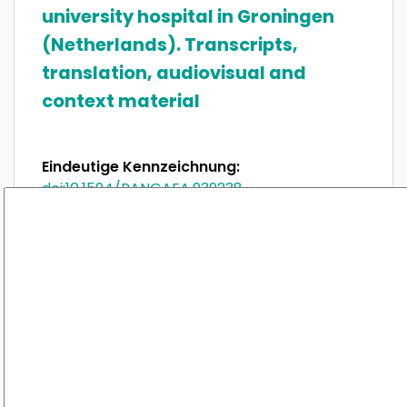
university hospital in Groningen
(Netherlands). Transcripts,
translation, audiovisual and
context material
Eindeutige Kennzeichnung:
doi:10.1594/PANGAEA.939238
Autoren:
Weiß, Anja; Sommer, Ilka; Merse, Stefanie;
Weingartz, Sarah; Wietasch, Götz; Maass,
Alexander; Assa, Solmaz
Zusammenfassung:
DE: Der Datensatz enthält 18
Beobachtungen von Ärzten und Ärztinnen,
die eine_n Simulationspatienten/in (SP)