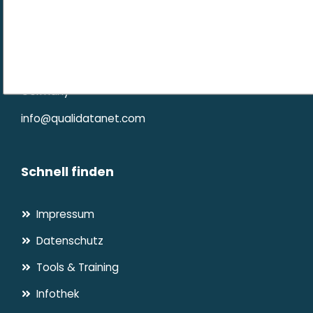
Qualidata Network
Universität Bremen
Mary-Somerville-Str. 7
D-28359 Bremen
Germany
info@qualidatanet.com
Schnell finden
Impressum
Datenschutz
Tools & Training
Infothek